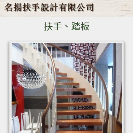
扶手、踏板